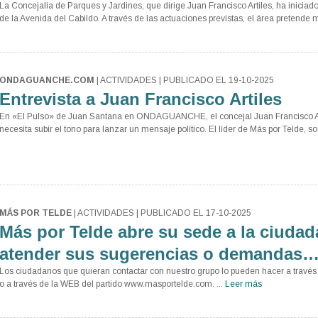
La Concejalía de Parques y Jardines, que dirige Juan Francisco Artiles, ha iniciad
de la Avenida del Cabildo. A través de las actuaciones previstas, el área pretende m
ONDAGUANCHE.COM
| ACTIVIDADES | PUBLICADO EL 19-10-2025
Entrevista a Juan Francisco Artiles
En «El Pulso» de Juan Santana en ONDAGUANCHE, el concejal Juan Francisco A
necesita subir el tono para lanzar un mensaje político. El líder de Más por Telde, s
MÁS POR TELDE
| ACTIVIDADES | PUBLICADO EL 17-10-2025
Más por Telde abre su sede a la ciudad
atender sus sugerencias o demandas
Los ciudadanos que quieran contactar con nuestro grupo lo pueden hacer a trav
o a través de la WEB del partido www.masportelde.com. ...
Leer más