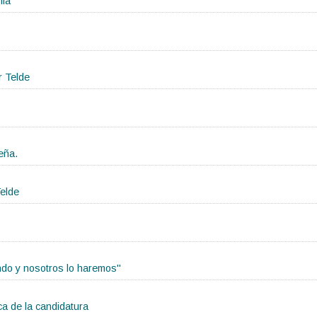
mia"
r Telde
eña.
elde
ndo y nosotros lo haremos"
ica de la candidatura