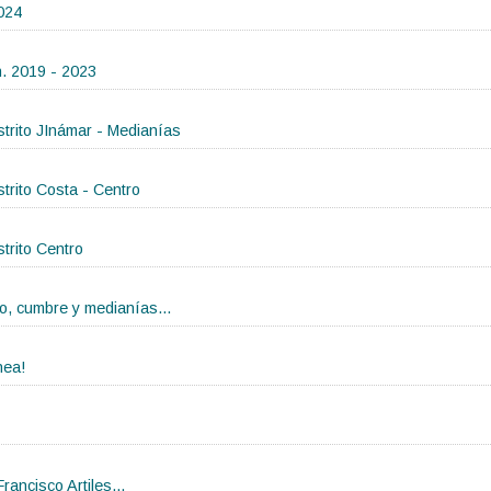
024
n. 2019 - 2023
istrito JInámar - Medianías
istrito Costa - Centro
strito Centro
co, cumbre y medianías...
nea!
rancisco Artiles...