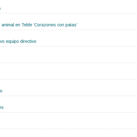
n
r animal en Telde ‘Corazones con patas’
o equipo directivo
ho
es