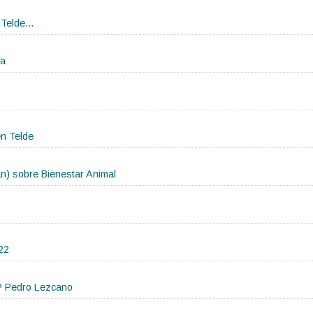
Telde...
ca
en Telde
an) sobre Bienestar Animal
22
P Pedro Lezcano